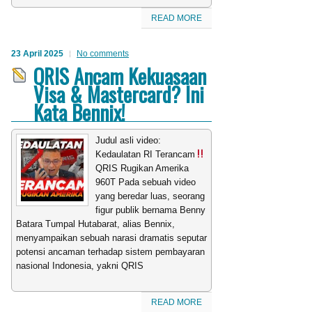
READ MORE
23 April 2025
No comments
QRIS Ancam Kekuasaan
Visa & Mastercard? Ini
Kata Bennix!
Judul asli video:
Kedaulatan RI Terancam
QRIS Rugikan Amerika
960T Pada sebuah video
yang beredar luas, seorang
figur publik bernama Benny
Batara Tumpal Hutabarat, alias Bennix,
menyampaikan sebuah narasi dramatis seputar
potensi ancaman terhadap sistem pembayaran
nasional Indonesia, yakni QRIS
READ MORE