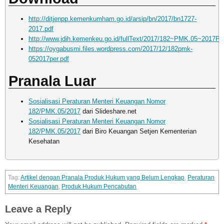
http://ditjenpp.kemenkumham.go.id/arsip/bn/2017/bn1727-
2017.pdf
http://www.jdih.kemenkeu.go.id/fullText/2017/182~PMK.05~2017Per
https://oygabusmi.files.wordpress.com/2017/12/182pmk-
052017per.pdf
Pranala Luar
Sosialisasi Peraturan Menteri Keuangan Nomor
182/PMK.05/2017
dari Slideshare.net
Sosialisasi Peraturan Menteri Keuangan Nomor
182/PMK.05/2017
dari Biro Keuangan Setjen Kementerian
Kesehatan
Artikel dengan Pranala Produk Hukum yang Belum Lengkap
,
Peraturan
Menteri Keuangan
,
Produk Hukum Pencabutan
Leave a Reply