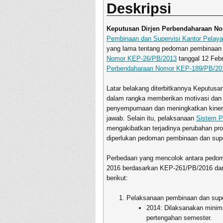
Deskripsi
Keputusan Dirjen Perbendaharaan N
Pembinaan dan Supervisi Kantor Pelay
yang lama tentang pedoman pembinaan 
Nomor KEP-26/PB/2013
tanggal 12 Feb
Perbendaharaan Nomor KEP-189/PB/20
Latar belakang diterbitkannya Keputus
dalam rangka memberikan motivasi dan 
penyempurnaan dan meningkatkan kinerja 
jawab. Selain itu, pelaksanaan
Sistem P
mengakibatkan terjadinya perubahan pr
diperlukan pedoman pembinaan dan supe
Perbedaan yang mencolok antara pedoma
2016 berdasarkan KEP-261/PB/2016 dan 
berikut:
Pelaksanaan pembinaan dan sup
2014: Dilaksanakan minima
pertengahan semester.