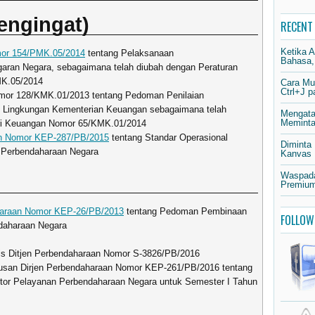
engingat)
RECENT
Ketika 
mor 154/PMK.05/2014
tentang Pelaksanaan
Bahasa,
aran Negara, sebagaimana telah diubah dengan Peraturan
MK.05/2014
Cara Mu
Ctrl+J 
mor 128/KMK.01/2013 tentang Pedoman Penilaian
i Lingkungan Kementerian Keuangan sebagaimana telah
Mengata
Meminta 
ri Keuangan Nomor 65/KMK.01/2014
an Nomor KEP-287/PB/2015
tentang Standar Operasional
Diminta
 Perbendaharaan Negara
Kanvas
Waspada
Premium
haraan Nomor KEP-26/PB/2013
tentang Pedoman Pembinaan
FOLLOW
ndaharaan Negara
is Ditjen Perbendaharaan Nomor S-3826/PB/2016
tusan Dirjen Perbendaharaan Nomor KEP-261/PB/2016 tentang
or Pelayanan Perbendaharaan Negara untuk Semester I Tahun