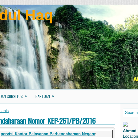
dul Haq
»
»
 DAN SUBSITUS
BANTUAN
ments
endaharaan Nomor KEP-261/PB/2016
Ahmad 
pervisi Kantor Pelayanan Perbendaharaan Negara
;
Location