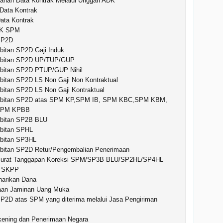
ahan Data Kontrak Melalui Unggah ADK
Data Kontrak
ata Kontrak
DK SPM
SP2D
bitan SP2D Gaji Induk
rbitan SP2D UP/TUP/GUP
bitan SP2D PTUP/GUP Nihil
bitan SP2D LS Non Gaji Non Kontraktual
bitan SP2D LS Non Gaji Kontraktual
rbitan SP2D atas SPM KP,SPM IB, SPM KBC,SPM KBM,
SPM KPBB
bitan SP2B BLU
bitan SPHL
bitan SP3HL
bitan SP2D Retur/Pengembalian Penerimaan
 Surat Tanggapan Koreksi SPM/SP3B BLU/SP2HL/SP4HL
n SKPP
arikan Dana
aan Jaminan Uang Muka
SP2D atas SPM yang diterima melalui Jasa Pengiriman
ening dan Penerimaan Negara