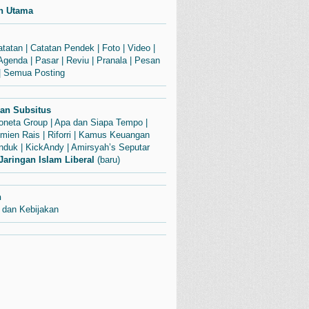
n Utama
atatan
|
Catatan Pendek
|
Foto
|
Video
|
Agenda
|
Pasar
|
Reviu
|
Pranala
|
Pesan
|
Semua Posting
dan Subsitus
Soneta Group
|
Apa dan Siapa Tempo
|
mien Rais
|
Riforri
|
Kamus Keuangan
enduk
|
KickAndy
|
Amirsyah’s Seputar
Jaringan Islam Liberal
(baru)
n
 dan Kebijakan