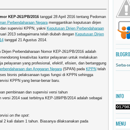
omor KEP-261/PB/2016
tanggal 28 April 2016 tentang Pedoman
anan Perbendaharaan Negara
menggantikan keputusan dirjen
dan supervisi KPPN, yakni
Keputusan Dirjen Perbendaharaan
ruari 2013 sebagaimana telah diubah dengan
Keputusan Dirjen
14
tanggal 21 Agustus 2014.
an Dirjen Perbendaharaan Nomor KEP-261/PB/2016 adalah
BLOGRO
mendorong kreativitas kantor pelayanan untuk melakukan
pelayanan yang profesional, efektif, efisien, dan bertanggung
Serba-s
erbendaharaan dan Anggaran Negara
(SPAN) pada
KPPN
telah
oses bisnis pelaksanaan tugas fungsi di KPPN sehingga
rvisi KPPN yang benar-benar baru.
n pembinaan dan supervisi versi tahun
INFO
versi 2014 saat terbitnya KEP-189/PB/2014 adalah sebagai
ervisi
on the spot
:
l 2 kali dalam 1 tahun. Biasanya dilaksanakan pada
MENU