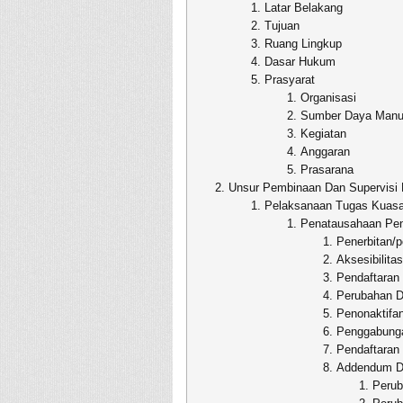
Latar Belakang
Tujuan
Ruang Lingkup
Dasar Hukum
Prasyarat
Organisasi
Sumber Daya Manu
Kegiatan
Anggaran
Prasarana
Unsur Pembinaan Dan Supervis
Pelaksanaan Tugas Kuas
Penatausahaan Pen
Penerbitan/
Aksesibilit
Pendaftaran 
Perubahan D
Penonaktifan
Penggabunga
Pendaftaran
Addendum D
Perub