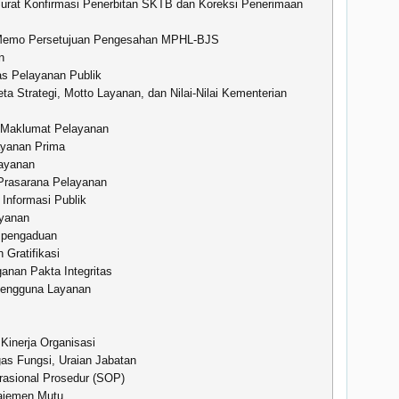
Surat Konfirmasi Penerbitan SKTB dan Koreksi Penerimaan
 Memo Persetujuan Pengesahan MPHL-BJS
n
as Pelayanan Publik
Peta Strategi, Motto Layanan, dan Nilai-Nilai Kementerian
 Maklumat Pelayanan
yanan Prima
ayanan
Prasarana Pelayanan
Informasi Publik
yanan
 pengaduan
 Gratifikasi
anan Pakta Integritas
Pengguna Layanan
Kinerja Organisasi
gas Fungsi, Uraian Jabatan
rasional Prosedur (SOP)
ajemen Mutu