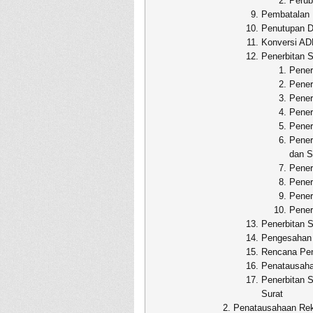
Perub
Pembatalan 
Penutupan D
Konversi A
Penerbitan 
Pener
Pene
Pener
Pener
Pener
Pene
dan 
Pener
Pener
Pener
Pener
Penerbitan
Pengesaha
Rencana Pen
Penatausah
Penerbitan 
Surat
Penatausahaan Rek