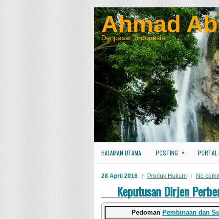
Ahmad Ab
Denpasar, Indonesia
»
HALAMAN UTAMA
POSTING
PORTAL
28 April 2016
Produk Hukum
No com
Keputusan Dirjen Perb
Pedoman
Pembinaan dan Su