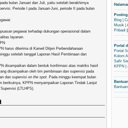
pada bulan Januari dan Juli, yaitu setelah berakhirnya
Halama
rvisi. Periode I pada Januari-Juni, periode II pada bulan
Posting
egawai:
Blog
|
C
Musik
|
Pribadi
|
kepuasan pegawai terhadap dukungan operasional dalam
litas layanan.
PPN:
Portal 
N harus diterima di Kanwil Ditjen Perbendaharaan
Portal 
inggu setelah tanggal Laporan Hasil Pembinaan dan
Kolom A
Safir S
N disampaikan dalam bentuk konfirmasi atas matriks hasil
KPPN
|
yang disampaikan oleh tim pembinaan dan supervisi pada
aan dan supervisi
on the spot
. Pada minggu keempat bulan
Bantua
n berikutnya, KPPN menyampaikan Laporan Tindak Lanjut
Bantuan
 Supervisi (LTLHPS).
n
n