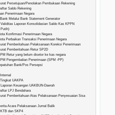
Surat Persetujuan/Penolakan Pembukaan Rekening
aftar Saldo Rekening
an Penerimaan Negara
 Bank Melalui Bank Statement Generator
Validitas Laporan Konsolidasian Saldo Kas KPPN
Putih)
Nota Konfirmasi Penerimaan Negara
Nota Perbaikan Transaksi Penerimaan Negara
Surat Pemberitahuan Pelaksanaan Koreksi Penerimaan
Surat Pemberitahuan Retur SP2D
SPM Retur yang belum disetor ke kas negara
SPM Pengembalian Penerimaan (SPM -PP)
kepatuhan Bank/Pos Persepsi
Internal
i Tingkat UAKPA
 Laporan Keuangan UAKBUN-Daerah
Daftar LPJ Bendahara
Surat Pemberitahuan Atas Pelaksanaan Penyesuaian Sisa
erita Acara Pelaksanaan Jurnal Balik
 SKTB dan SKP4